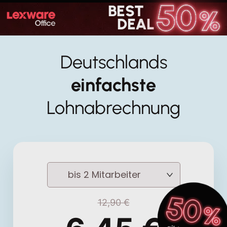
BEST
DEAL
Deutschlands
einfachste
Lohnabrechnung
12,90
€