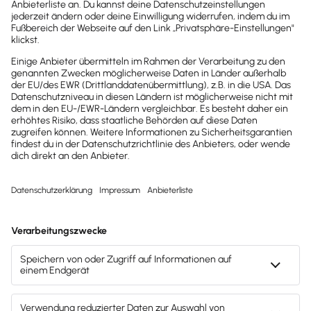
Automatisch:
Erstellung & Versand der
SV-/Steuermeldungen
Gehälter integriert bezahlen
Lohndokumente für alle digital bereitstellen
Automatische Verbuchung der
Personalkosten
HGB-konformes Dokumentenarchiv
Datenexporte (DLS & euBP)
Alle Funktionen als PDF