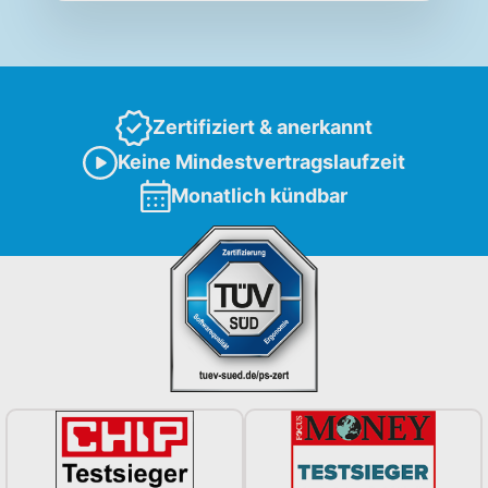
Zertifiziert & anerkannt
Keine Mindestvertragslaufzeit
Monatlich kündbar