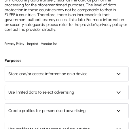
Test
endet
automatisch
keine
Zahlungsdaten
hinterlegen
anonym &
unverbindlich
(E-Mail-Adresse genügt)
Konditionen als PDF öffnen ›
Kostenlos
testen
Test endet automatisch.
Lohn
Lohn +
vollintegrierte Buchhaltung