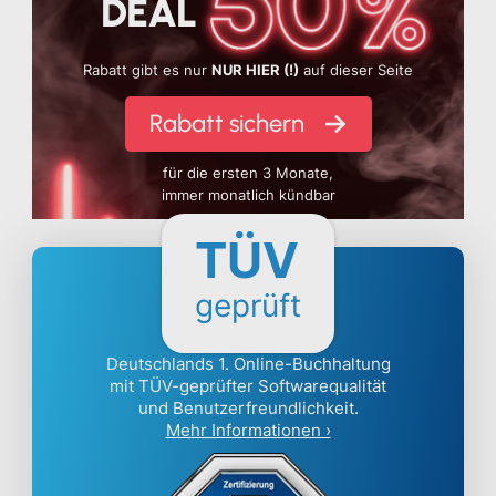
DEAL
Rabatt gibt es nur
NUR HIER (!)
auf dieser Seite
Rabatt sichern
für die ersten 3 Monate,
immer monatlich kündbar
TÜV
geprüft
Deutschlands 1. Online-Buchhaltung
mit TÜV-geprüfter Softwarequalität
und Benutzerfreundlichkeit.
Mehr Informationen ›