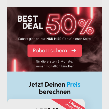
Behördenmeldun
Lohnkosten
in di
BEST
DEAL
Rabatt gibt es nur
NUR HIER (!)
auf dieser Seite
Rabatt sichern
für die ersten 3 Monate,
immer monatlich kündbar
Jetzt Deinen
Preis
berechnen
1 Monat
gratis testen