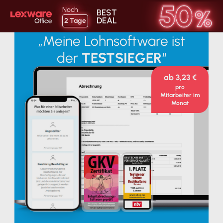
Noch
BEST
DEAL
2
Tag
e
„Meine Lohnsoftware ist
der
TESTSIEGER
“
ab 3,23 €
pro
Mitarbeiter im
Monat