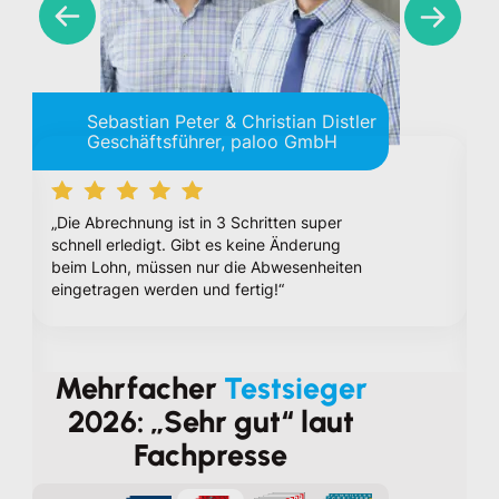
Sebastian Peter
& Christian Distler
Geschäftsführer, paloo GmbH
„Die Abrechnung ist in 3 Schritten super
„
schnell erledigt. Gibt es keine Änderung
m
beim Lohn, müssen nur die Abwesenheiten
B
eingetragen werden und fertig!“
S
i
a
Mehrfacher
Testsieger
2026: „Sehr gut“ laut
Fachpresse