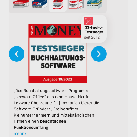
33-facher
Testsieger
seit 2012
t der
„Das Buchhaltungssoftware-Programm
„Lexwares Cloud-D
aben
„Lexware Office“ aus dem Hause Haufe
& Gehalt richtet s
grund.“
Lexware
überzeugt: [...] monatlich bietet die
Vorkenntnisse
.
An
Software
Gründern, Freiberuflern,
Wesentlichen
die 
Kleinunternehmern
und mittelständischen
Danach läuft viel
Firmen einen
beachtlichen
die Pflege der A
Funktionsumfang
.
Sozialversicherun
mehr ›