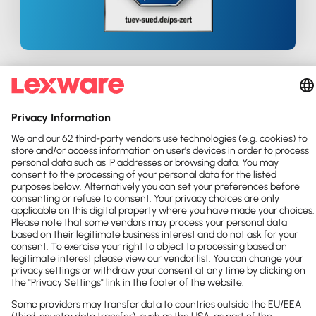
Lohnabrechnungen?
Läuft
automatisch
!
Überall nutzbar: