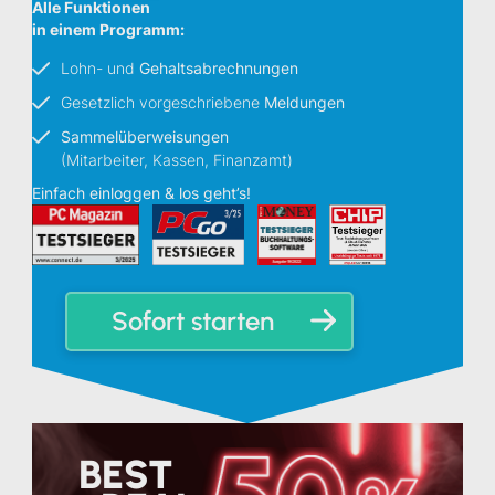
Alle Funktionen
in einem Programm:
Lohn- und
Gehaltsabrechnungen
Gesetzlich vorgeschriebene
Meldungen
Sammelüberweisungen
(Mitarbeiter, Kassen, Finanzamt)
Einfach einloggen & los geht’s!
Sofort starten
BEST